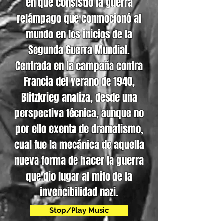
en qué consistió la guerra
relámpago que conmocionó al
mundo en los inicios de la
Segunda Guerra Mundial.
Centrada en la campaña contra
Francia del verano de 1940,
Blitzkrieg analiza, desde una
perspectiva técnica, aunque no
por ello exenta de dramatismo,
cual fue la mecánica de aquella
nueva forma de hacer la guerra
que dio lugar al mito de la
invencibilidad nazi.
Stop/Play Music